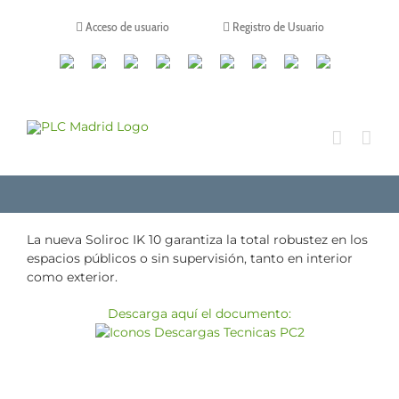
Saltar
al
Acceso de usuario
Registro de Usuario
contenido
Canales
Linkedin
Youtube
Tiktok
Facebook
Instagram
X
Twitch
Contacto
de
WhatsApp
La nueva Soliroc IK 10 garantiza la total robustez en los
espacios públicos o sin supervisión, tanto en interior
como exterior.
Descarga aquí el documento: