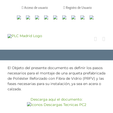
Saltar
al
Acceso de usuario
Registro de Usuario
contenido
Canales
Linkedin
Youtube
Tiktok
Facebook
Instagram
X
Twitch
Contacto
de
WhatsApp
El Objeto del presente documento es definir los pasos
necesarios para el montaje de una arqueta prefabricada
de Poliéster Reforzado con Fibra de Vidrio (PRFV) y las
fases necesarias para su instalación, ya sea en acera o
calzada.
Descarga aquí el documento: