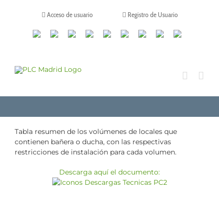
Saltar
al
Acceso de usuario
Registro de Usuario
contenido
Canales
Linkedin
Youtube
Tiktok
Facebook
Instagram
X
Twitch
Contacto
de
WhatsApp
Tabla resumen de los volúmenes de locales que
contienen bañera o ducha, con las respectivas
restricciones de instalación para cada volumen.
Descarga aquí el documento: