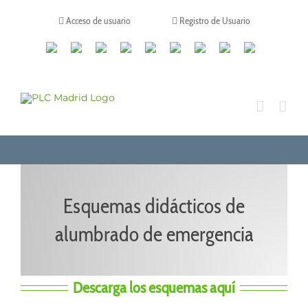
Saltar
al
Acceso de usuario
Registro de Usuario
contenido
Canales
Linkedin
Youtube
Tiktok
Facebook
Instagram
X
Twitch
Contacto
de
WhatsApp
Esquemas didácticos de
alumbrado de emergencia
Descarga los esquemas aquí