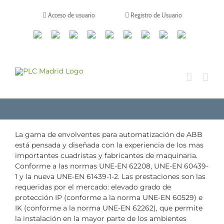
Saltar
al
Acceso de usuario
Registro de Usuario
contenido
Canales
Linkedin
Youtube
Tiktok
Facebook
Instagram
X
Twitch
Contacto
de
WhatsApp
La gama de envolventes para automatización de ABB
está pensada y diseñada con la experiencia de los mas
importantes cuadristas y fabricantes de maquinaria.
Conforme a las normas UNE-EN 62208, UNE-EN 60439-
1 y la nueva UNE-EN 61439-1-2. Las prestaciones son las
requeridas por el mercado: elevado grado de
protección IP (conforme a la norma UNE-EN 60529) e
IK (conforme a la norma UNE-EN 62262), que permite
la instalación en la mayor parte de los ambientes