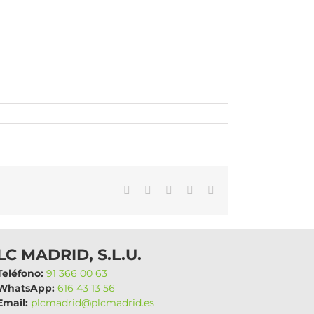
WhatsApp
LinkedIn
Facebook
X
Correo
electrónico
LC MADRID, S.L.U.
eléfono:
91 366 00 63
hatsApp:
616 43 13 56
mail:
plcmadrid@plcmadrid.es