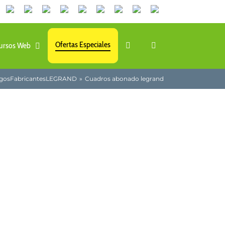
Canales
Linkedin
Youtube
Tiktok
Facebook
Instagram
X
Twitch
Contacto
de
WhatsApp
Ofertas Especiales
ursos Web
gos
Fabricantes
LEGRAND
Cuadros abonado legrand