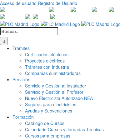
Saltar
Acceso de usuario
Registro de Usuario
al
Canales
Linkedin
Youtube
Tiktok
Facebook
Ins
contenido
de
X
Twitch
Contacto
WhatsApp
Buscar:
Trámites
Certificados eléctricos
Proyectos eléctricos
Trámites con Industria
Compañías suministradoras
Servicios
Servicio y Gestión al Instalador
Servicio y Gestión al Profesor
Nuevo Electricista Autorizado NEA
Seguros para electricistas
Ayudas y Subvenciones
Formación
Catálogo de Cursos
Calendario Cursos y Jornadas Técnicas
Cursos para empresas