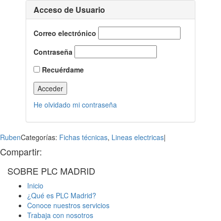
Acceso de Usuario
Correo electrónico
Contraseña
Recuérdame
He olvidado mi contraseña
Ruben
Categorías:
Fichas técnicas
,
Lineas electricas
|
Compartir:
WhatsApp
LinkedIn
Facebook
X
Correo
SOBRE PLC MADRID
electrónico
Inicio
¿Qué es PLC Madrid?
Conoce nuestros servicios
Trabaja con nosotros