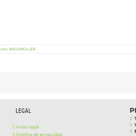
ación
,
WEIDMÜLLER
P
LEGAL
T
W
Aviso legal
E
Política de privacidad