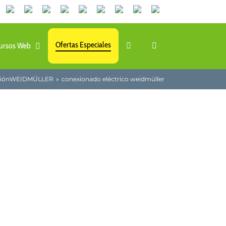
Canales
Linkedin
Youtube
Tiktok
Facebook
Instagram
X
Twitch
Contacto
de
WhatsApp
Ofertas Especiales
ursos Web
ción
WEIDMÜLLER
conexionado eléctrico weidmüller