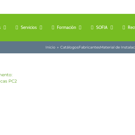
s
Servicios
Formación
SOFIA
Rec
Inicio
Catálogos
Fabricantes
Material de Instala
mento: