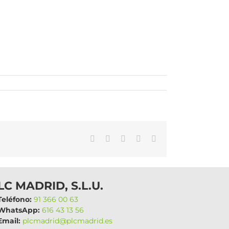
WhatsApp
LinkedIn
Facebook
X
Correo
electrónico
LC MADRID, S.L.U.
eléfono:
91 366 00 63
hatsApp:
616 43 13 56
mail:
plcmadrid@plcmadrid.es