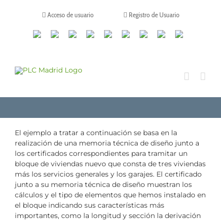
Saltar
al
Acceso de usuario
Registro de Usuario
contenido
Canales
Linkedin
Youtube
Tiktok
Facebook
Instagram
X
Twitch
Contacto
de
WhatsApp
El ejemplo a tratar a continuación se basa en la
realización de una memoria técnica de diseño junto a
los certificados correspondientes para tramitar un
bloque de viviendas nuevo que consta de tres viviendas
más los servicios generales y los garajes. El certificado
junto a su memoria técnica de diseño muestran los
cálculos y el tipo de elementos que hemos instalado en
el bloque indicando sus características más
importantes, como la longitud y sección la derivación