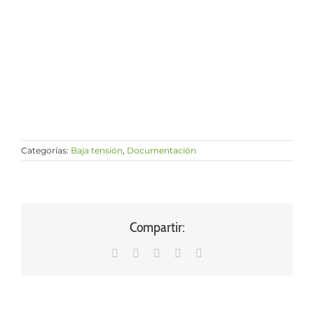
Categorías:
Baja tensión
,
Documentación
Compartir:
WhatsApp
LinkedIn
Facebook
X
Correo
electrónico