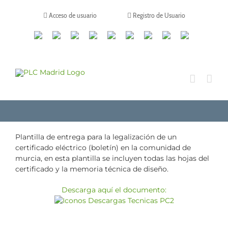
Saltar
al
Acceso de usuario
Registro de Usuario
contenido
Canales
Linkedin
Youtube
Tiktok
Facebook
Instagram
X
Twitch
Contacto
de
WhatsApp
Plantilla de entrega para la legalización de un
certificado eléctrico (boletín) en la comunidad de
murcia, en esta plantilla se incluyen todas las hojas del
certificado y la memoria técnica de diseño.
Descarga aquí el documento: