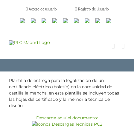
Saltar
al
Acceso de usuario
Registro de Usuario
contenido
Canales
Linkedin
Youtube
Tiktok
Facebook
Instagram
X
Twitch
Contacto
de
WhatsApp
Plantilla de entrega para la legalización de un
certificado eléctrico (boletín) en la comunidad de
castilla la mancha, en esta plantilla se incluyen todas
las hojas del certificado y la memoria técnica de
diseño.
Descarga aquí el documento: