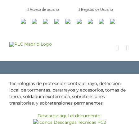
Saltar
al
Acceso de usuario
Registro de Usuario
contenido
Canales
Linkedin
Youtube
Tiktok
Facebook
Instagram
X
Twitch
Contacto
de
WhatsApp
Tecnologías de protección contra el rayo, detección
local de tormentas, pararrayos y accesorios, tomas de
tierra, soldadura exotérmica, sobretensiones
transitorias, y sobretensiones permanentes.
Descarga aquí el documento: