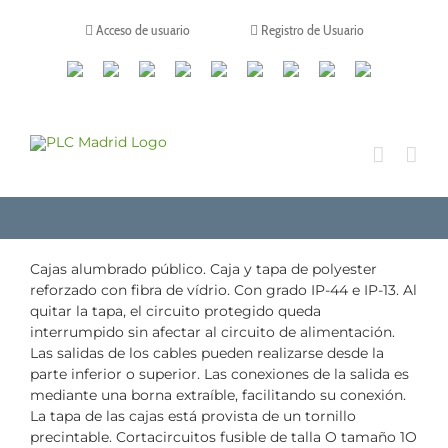
Saltar
al
Acceso de usuario
Registro de Usuario
contenido
Canales
Linkedin
Youtube
Tiktok
Facebook
Instagram
X
Twitch
Contacto
de
WhatsApp
Cajas alumbrado público. Caja y tapa de polyester
reforzado con fibra de vídrio. Con grado IP-44 e IP-13. Al
quitar la tapa, el circuito protegido queda
interrumpido sin afectar al circuito de alimentación.
Las salidas de los cables pueden realizarse desde la
parte inferior o superior. Las conexiones de la salida es
mediante una borna extraíble, facilitando su conexión.
La tapa de las cajas está provista de un tornillo
precintable. Cortacircuitos fusible de talla O tamaño 1O