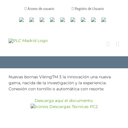
Saltar
al
Acceso de usuario
Registro de Usuario
contenido
Canales
Linkedin
Youtube
Tiktok
Facebook
Instagram
X
Twitch
Contacto
de
WhatsApp
Nuevas bornas VikingTM 3 la innovación una nueva
gama, nacida de la investigación y la experiencia.
Conexión con tornillo o automática con resorte.
Descarga aquí el documento: