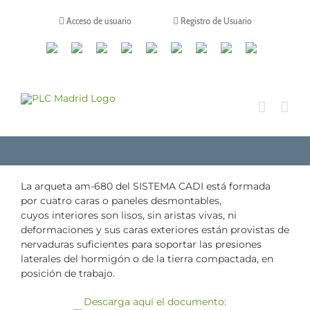
Saltar
al
Acceso de usuario
Registro de Usuario
contenido
Canales
Linkedin
Youtube
Tiktok
Facebook
Instagram
X
Twitch
Contacto
de
WhatsApp
La arqueta am-680 del SISTEMA CADI está formada
por cuatro caras o paneles desmontables,
cuyos interiores son lisos, sin aristas vivas, ni
deformaciones y sus caras exteriores están provistas de
nervaduras suficientes para soportar las presiones
laterales del hormigón o de la tierra compactada, en
posición de trabajo.
Descarga aquí el documento: