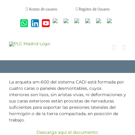
Saltar
al
Acceso de usuario
Registro de Usuario
contenido
Tiktok
Facebook
Instagram
X
Twitch
Contacto
Canales
Linkedin
Youtube
de
WhatsApp
La arqueta am-600 del sistema CADI está formada por
cuatro caras o paneles desmontables, cuyos
interiores son lisos, sin aristas vivas, ni deformaciones y
sus caras exteriores están provistas de nervaduras
suficientes para soportar las presiones laterales del
hormigón o de la tierra compactada, en posición de
trabajo.
Descarga aquí el documento: