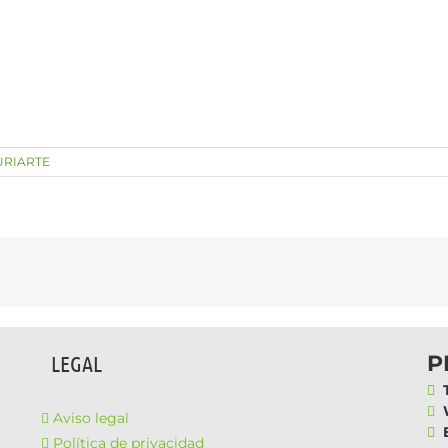
URIARTE
P
LEGAL
T
W
Aviso legal
E
Política de privacidad