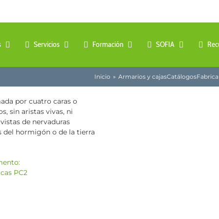
s
Servicios
Formación
SOFIA
Rec
Inicio
Armarios y cajas
Catálogos
Fabrica
ada por cuatro caras o
, sin aristas vivas, ni
ovistas de nervaduras
s del hormigón o de la tierra
mento: