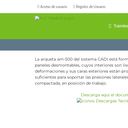
Saltar
Acceso de usuario
Registro de Usuario
al
contenido
Trámite
La arqueta am-500 del sistema CADI está form
paneles desmontables, cuyos interiores son lisos
deformaciones y sus caras exteriores están pr
suficientes para soportar las presiones laterale
compactada, en posición de trabajo.
Descarga aquí el docu