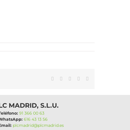
WhatsApp
LinkedIn
Facebook
X
Correo
electrónico
LC MADRID, S.L.U.
eléfono:
91 366 00 63
hatsApp:
616 43 13 56
mail:
plcmadrid@plcmadrid.es