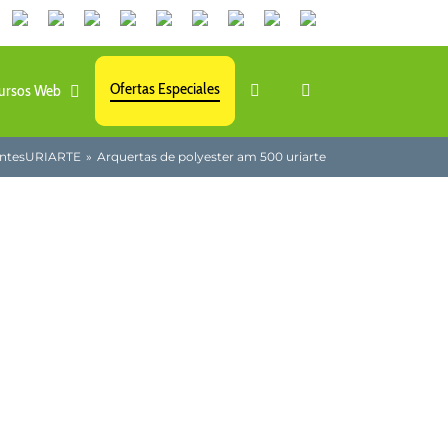
Canales
Linkedin
Youtube
Tiktok
Facebook
Instagram
X
Twitch
Contacto
de
WhatsApp
Ofertas Especiales
ursos Web
ntes
URIARTE
Arquertas de polyester am 500 uriarte