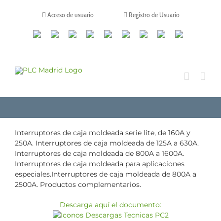
Saltar
al
Acceso de usuario
Registro de Usuario
contenido
Canales
Linkedin
Youtube
Tiktok
Facebook
Instagram
X
Twitch
Contacto
de
WhatsApp
Interruptores de caja moldeada serie lite, de 160A y
250A. Interruptores de caja moldeada de 125A a 630A.
Interruptores de caja moldeada de 800A a 1600A.
Interruptores de caja moldeada para aplicaciones
especiales.Interruptores de caja moldeada de 800A a
2500A. Productos complementarios.
Descarga aquí el documento: