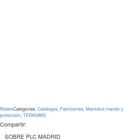
Ruben
Categorías:
Catálogos
,
Fabricantes
,
Maniobra mando y
protección
,
TERASAKI
|
Compartir:
WhatsApp
LinkedIn
Facebook
X
Correo
SOBRE PLC MADRID
electrónico