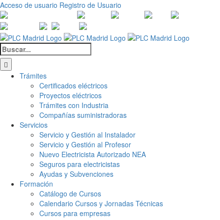
Saltar
Acceso de usuario
Registro de Usuario
al
Canales
Linkedin
Youtube
Tiktok
Facebook
Ins
contenido
de
X
Twitch
Contacto
WhatsApp
Buscar:
Trámites
Certificados eléctricos
Proyectos eléctricos
Trámites con Industria
Compañías suministradoras
Servicios
Servicio y Gestión al Instalador
Servicio y Gestión al Profesor
Nuevo Electricista Autorizado NEA
Seguros para electricistas
Ayudas y Subvenciones
Formación
Catálogo de Cursos
Calendario Cursos y Jornadas Técnicas
Cursos para empresas