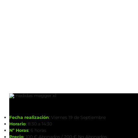
Fecha realización
:
Viernes 19 de Septiembre
Horario
:
8:30 a 14:30
Nº Horas
:
6 horas
Precio
:
100 € Abonados / 200 € No Abonados