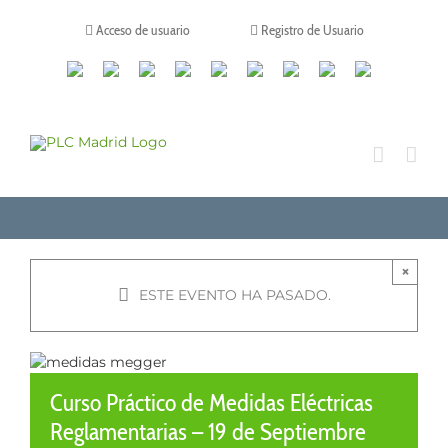
Saltar
al
Acceso de usuario
Registro de Usuario
contenido
Canales
Linkedin
Youtube
Tiktok
Facebook
Instagram
X
Twitch
Contacto
de
WhatsApp
×
ESTE EVENTO HA PASADO.
Curso Práctico de Medidas Eléctricas
Reglamentarias – 19 de Septiembre