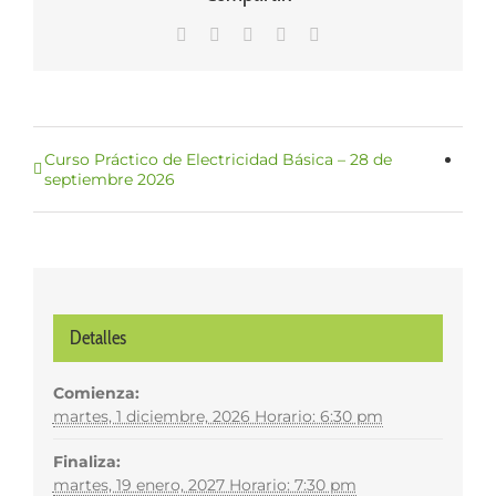
WhatsApp
LinkedIn
Facebook
X
Correo
electrónico
Curso Práctico de Electricidad Básica – 28 de
septiembre 2026
Detalles
Comienza:
martes, 1 diciembre, 2026 Horario: 6:30 pm
Finaliza:
martes, 19 enero, 2027 Horario: 7:30 pm