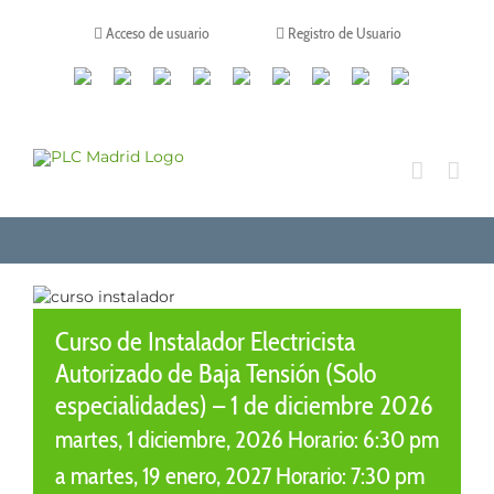
Saltar
al
Acceso de usuario
Registro de Usuario
contenido
Canales
Linkedin
Youtube
Tiktok
Facebook
Instagram
X
Twitch
Contacto
de
WhatsApp
Curso de Instalador Electricista
Autorizado de Baja Tensión (Solo
especialidades) – 1 de diciembre 2026
martes, 1 diciembre, 2026 Horario: 6:30 pm
a
martes, 19 enero, 2027 Horario: 7:30 pm