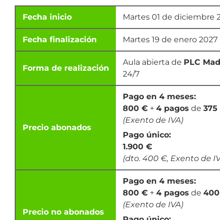
Fecha inicio
Martes 01 de diciembre 
Fecha finalización
Martes 19 de enero 2027
Aula abierta de
PLC Mad
Forma de realización
24/7
Pago en 4 meses:
800 €
+
4 pagos
de
375
(Exento de IVA)
Precio abonados
Pago único:
1.900 €
(dto. 400 €, Exento de I
Pago en 4 meses:
800 €
+
4 pagos
de
400
(Exento de IVA)
Precio no abonados
Pago único: