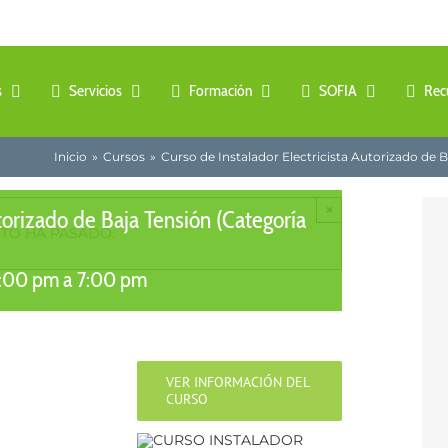
s
Servicios
Formación
SOFIA
Rec
Inicio
Cursos
Curso de Instalador Electricista Autorizado de B
×
torizado de Baja Tensión (Categoría
NTO HA PASADO.
5:00 pm
a
7:00 pm
VER INFORMACIÓN DEL
CURSO