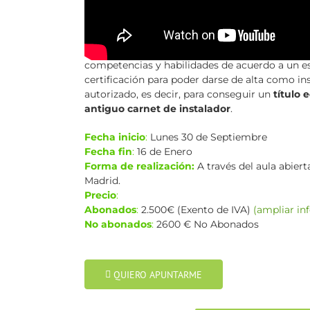
firma tus instalaciones.
Este nuevo curso oficial impartido por
PLC Ma
nueva forma mediante un reconocimiento prof
competencias y habilidades de acuerdo a un 
certificación para poder darse de alta como in
autorizado, es decir, para conseguir un
título 
antiguo carnet de instalador
.
Fecha inicio
:
Lunes 30 de Septiembre
Fecha fin
:
16 de Enero
Forma de realización:
A través del aula abier
Madrid.
Precio
:
Abonados
:
2.500€ (Exento de IVA)
(ampliar in
No abonados
:
2600 € No Abonados
QUIERO APUNTARME