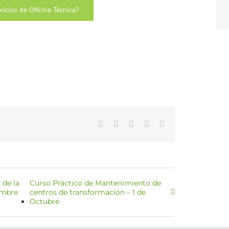
icios de Oficina Técnica?
WhatsApp
LinkedIn
Facebook
X
Correo
electrónico
 de la
Curso Práctico de Mantenimiento de
embre
centros de transformación – 1 de
Octubre