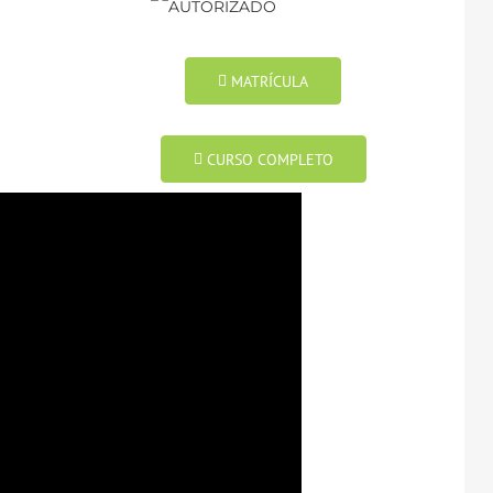
MATRÍCULA
CURSO COMPLETO
LENTE AL
 CATEGORÍA
s? Dirige y