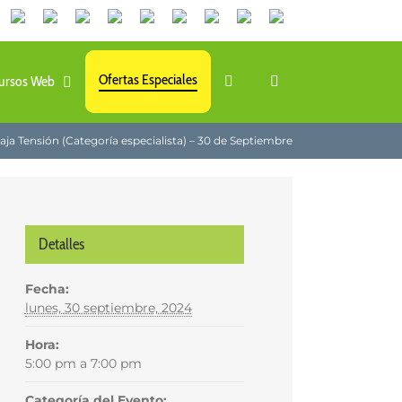
Canales
Linkedin
Youtube
Tiktok
Facebook
Instagram
X
Twitch
Contacto
de
WhatsApp
Ofertas Especiales
ursos Web
aja Tensión (Categoría especialista) – 30 de Septiembre
Detalles
Fecha:
lunes, 30 septiembre, 2024
Hora:
5:00 pm a 7:00 pm
Categoría del Evento: