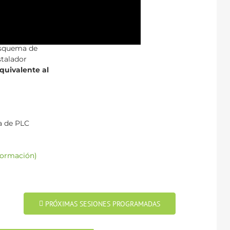
drid
es la
esional de
esquema de
stalador
equivalente al
ta de PLC
formación)
PRÓXIMAS SESIONES PROGRAMADAS