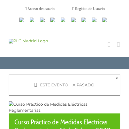
Saltar
al
Acceso de usuario
Registro de Usuario
contenido
Canales
Linkedin
Youtube
Tiktok
Facebook
Instagram
X
Twitch
Contacto
de
WhatsApp
×
ESTE EVENTO HA PASADO.
Curso Práctico de Medidas Eléctricas