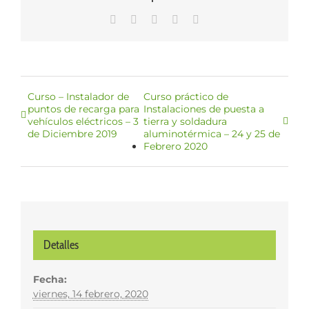
WhatsApp
LinkedIn
Facebook
X
Correo
electrónico
Curso – Instalador de
Curso práctico de
puntos de recarga para
Instalaciones de puesta a
vehículos eléctricos – 3
tierra y soldadura
de Diciembre 2019
aluminotérmica – 24 y 25 de
Febrero 2020
Detalles
Fecha:
viernes, 14 febrero, 2020