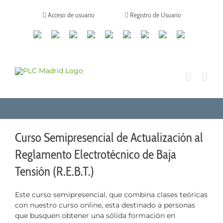
Saltar
al
Acceso de usuario
Registro de Usuario
contenido
Canales
Linkedin
Youtube
Tiktok
Facebook
Instagram
X
Twitch
Contacto
de
WhatsApp
Curso Semipresencial de Actualización al
Reglamento Electrotécnico de Baja
Tensión (R.E.B.T.)
Este curso semipresencial, que combina clases teóricas
con nuestro curso online, esta destinado a personas
que busquen obtener una sólida formación en