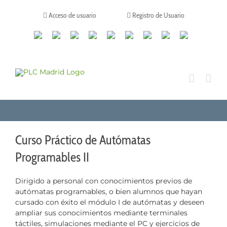
Saltar
al
Acceso de usuario
Registro de Usuario
contenido
Canales
Linkedin
Youtube
Tiktok
Facebook
Instagram
X
Twitch
Contacto
de
WhatsApp
Curso Práctico de Autómatas
Programables II
Dirigido a personal con conocimientos previos de
autómatas programables, o bien alumnos que hayan
cursado con éxito el módulo I de autómatas y deseen
ampliar sus conocimientos mediante terminales
táctiles, simulaciones mediante el PC y ejercicios de