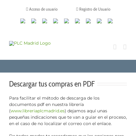
Saltar
al
Acceso de usuario
Registro de Usuario
contenido
Canales
Linkedin
Youtube
Tiktok
Facebook
Instagram
X
Twitch
Contacto
de
WhatsApp
Descargar tus compras en PDF
Para facilitar el método de descarga de los
documentos pdf en nuestra librería
(
www.libreriaplcmadrid.es
) dejamos aquí unas
pequeñas indicaciones que te van a guiar en el proceso,
en el caso de no localizar el correo con el enlace.