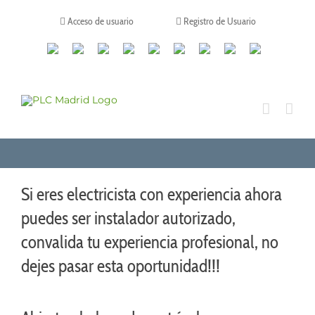
Saltar
al
Acceso de usuario
Registro de Usuario
contenido
Canales
Linkedin
Youtube
Tiktok
Facebook
Instagram
X
Twitch
Contacto
de
WhatsApp
Si eres electricista con experiencia ahora
puedes ser instalador autorizado,
convalida tu experiencia profesional, no
dejes pasar esta oportunidad!!!